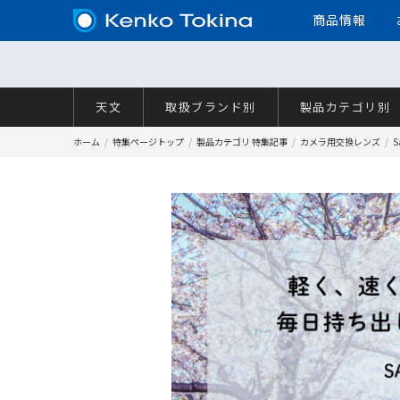
商品情報
天文
取扱ブランド別
製品カテゴリ別
ホーム
特集ページトップ
製品カテゴリ 特集記事
カメラ用交換レンズ
S
Samyang AF35mm F1