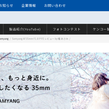
お知らせ
企業情報
お問い合わせ
製品紹介(YouTube)
フォトコンテスト
ケンコー
amyang
Samyang AF35mm F1.8 P FE レビュー by 幡 あさみ
.8 P FE レビュー by 幡 あさみ