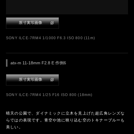
SONY ILCE-7RM4 1/1000 F6.3 ISO 800 (11m)
atx-m 11-18mm F2.8 E 作例6