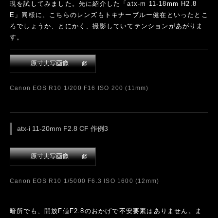
SONY ILCE-7RM4 8秒 F4 ISO 3200 (11mm)
レンズが軽量な上、歪みも含めて描写も申し分ない。軽快に撮
影できるので、もっともっと撮影したくなるレンズです。マウ
ントによっての選択になるかと思われますが、Eマウントユーザ
ーは1本持っているだけで表現の幅も広がり、お勧めのレンズと
言えるでしょう。
次は「Tokina atx-i 11-20mm F2.8 CF」です。こちらはキヤノ
ン EFマウントのAPS用レンズです。筆者は、すべてキヤノン
機に関してRFマウントへ移行済みなので、今回は純正マウント
アダプターを使用しRシステムにて撮影しました。ちょうど発売
になったEOS R10をサブ機として使用していますが、広角レン
ズをどうしようか思案していたところでしたので、ちょうど良
かったです。
atx-i 11-20mm F2.8 CF 作例1