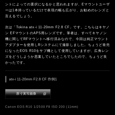
SONY ILCE-7RM4 1/125 F11 ISO 100 (12mm)
何の変哲もない磯の窪みも、ぐっと寄る事で手前が大きくデフ
ォルメされ絵作りが楽しい。開放F値が明るいので高速シャッタ
ーで飛沫を止めてみました。