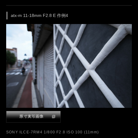
atx-m 11-18mm F2.8 E 作例4
SONY ILCE-7RM4 1/800 F2.8 ISO 100 (11mm)