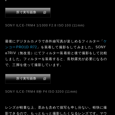
SONY ILCE-7RM4 4秒 F11 ISO 100 (11mm)
atx-m 11-18mm F2.8 E 作例8