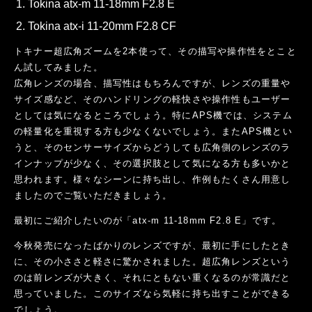
Tokina atx-m 11-18mm F2.8 E
Tokina atx-i 11-20mm F2.8 CF
トキナー超広角ズームを2本使って、その描写や操作性をとこと
ん試してみました。
広角レンズの場合、描写性はもちろんですが、レンズの重量や
サイズ感など、そのハンドリングの軽快さや操作性もユーザー
としては気になるところでしょう。特にAPS機では、システム
の軽量化を重視する方も少なくないでしょう。またAPS機とい
うと、そのセンサーサイズからどうしても広角側のレンズのラ
インナップが少なく、その選択肢として気になる方も多いかと
思われます。様々なシーンに持ち出し、作例もたくさん用意し
ましたのでご覧いただきましょう。
最初にご紹介したいのが「atx-m 11-18mm F2.8 E」です。
今秋発売になったばかりのレンズですが、最初に手にしたとき
に、その小ささと軽さに驚かされました。超広角レンズという
のは前レンズが大きく、それにともない重くなるのが常識だと
思っていました。このサイズなら気軽に持ち出すことができる
でしょう。