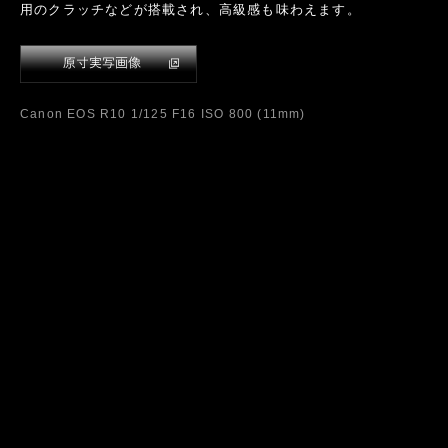
Canon EOS R10 1/125 F8 ISO 400 (11mm)
公園での撮影でも、超広角レンズの効果を活かして、様々な表
現を試してみました。先に紹介した「atx-m 11-18mm H2.8
E」同様に、こちらのレンズもトキナーブルー健在といったとこ
ろでしょうか、とにかく、撮影していてテンションがあがりま
す。
Canon EOS R10 1/200 F16 ISO 200 (11mm)
atx-i 11-20mm F2.8 CF 作例3