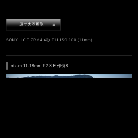
SONY ILCE-7RM4 1/500 F8 ISO 800 (12mm)
atx-m 11-18mm F2.8 E 作例7