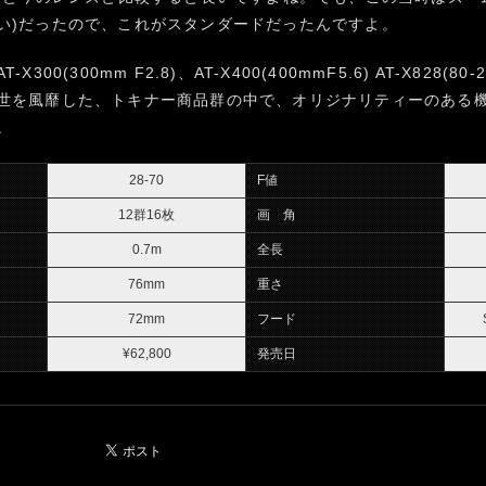
い)だったので、これがスタンダードだったんですよ。
00(300mm F2.8)、AT-X400(400mmF5.6) AT-X828(80-
世を風靡した、トキナー商品群の中で、オリジナリティーのある機
。
28-70
F値
12群16枚
画 角
0.7m
全長
76mm
重さ
72mm
フード
¥62,800
発売日