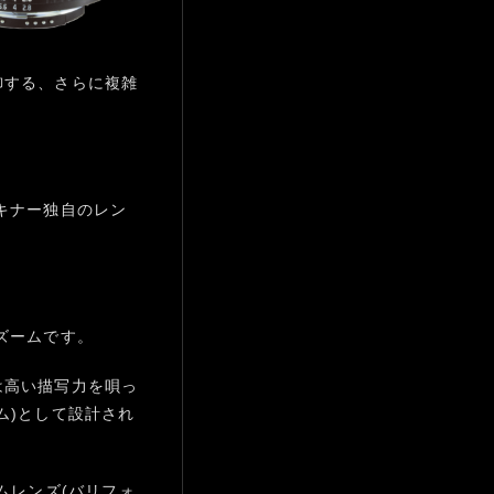
御する、さらに複雑
キナー独自のレン
準ズームです。
は高い描写力を唄っ
ム)として設計され
ムレンズ(バリフォ