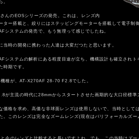
ら。
社さんのEOSシリーズの発売。これは、レンズ内
ーター搭載と、絞りにはステッピングモーターを搭載して電子制
AFシステムの発売で、もう無理って感じでしたね。
に当時の開発に携わった人達は大変だつたと思います。
AFシステムの解析にある程度目途が立ち、機構設計も確立されト
た時期です。
種が、AT-X270AF 28-70 F2.8でした。
 F2.8が主流の時代に28mmからスタートさせた画期的な大口径標
な価格を求め、高価な非球面レンズは使用しないで、当時として
た。このレンズは完全なズームレンズ(現在はバリフォーカルズー
7mと今のレンズと比較すると長いですよね。でも、この当時はズー