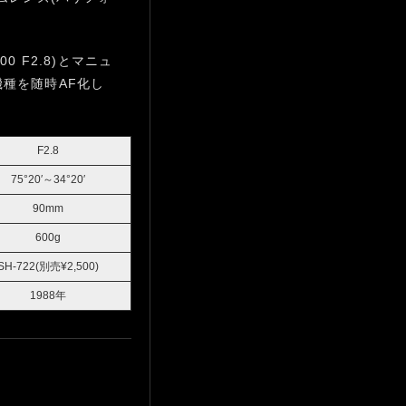
200 F2.8)とマニュ
種を随時AF化し
F2.8
75°20′～34°20′
90mm
600g
SH-722(別売¥2,500)
1988年