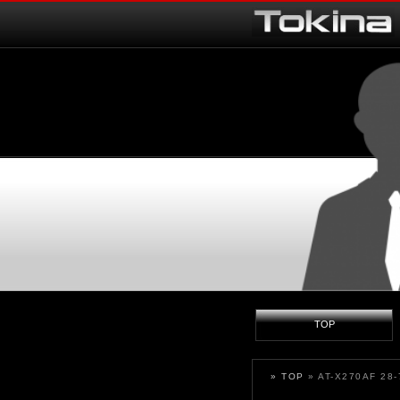
TOP
» TOP
» AT-X270AF 28-