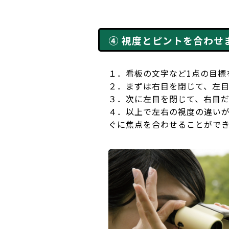
④ 視度とピントを合わせ
１．看板の文字など1点の目標
２．まずは右目を閉じて、左
３．次に左目を閉じて、右目
４．以上で左右の視度の違い
ぐに焦点を合わせることがで