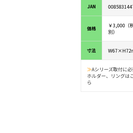
008583144
JAN
￥3,000（
価格
別）
W67×H72
寸法
≫
Aシリーズ取付に必
ホルダー、リングは
ら