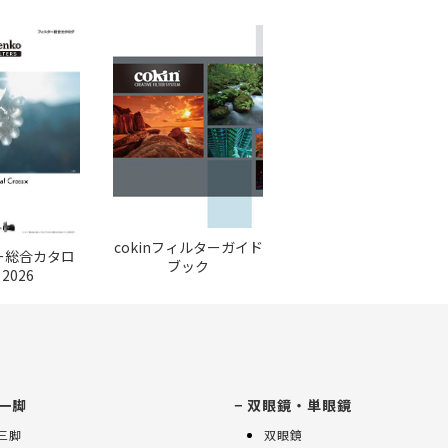
cokinフィルターガイド
ー総合カタロ
ブック
 2026
一脚
双眼鏡・単眼鏡
K三脚
双眼鏡