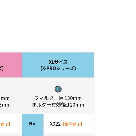
XLサイズ
ズ)
(X-PROシリーズ)
0mm
フィルター幅:130mm
3mm
ホルダー有効径:120mm
X022
No.
産終了】
【生産終了】