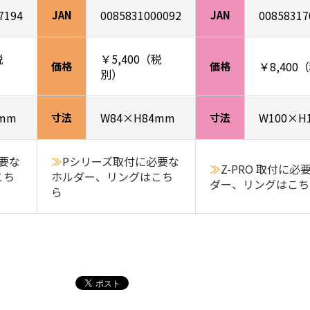
7194
0085831000092
00858317
JAN
JAN
税
￥5,400（税
￥8,400
価格
価格
別）
mm
W84×H84mm
W100×H
寸法
寸法
要な
≫
Pシリーズ取付に必要な
≫
Z-PRO 取付に必
こち
ホルダー、リングはこち
ダー、リングはこち
ら