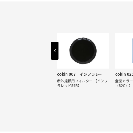
cokin 197 サンセット1
cokin 007 インフラレッド89B
cokin 
全面カラーフィルター 【サンセ
赤外撮影用フィルター 【インフ
全面カラー
ット1】
ラレッド89B】
（82C）】