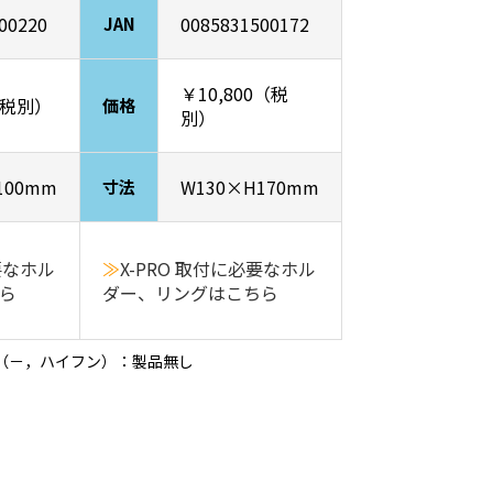
00220
0085831500172
JAN
￥10,800（税
（税別）
価格
別）
100mm
W130×H170mm
寸法
要なホル
≫
X-PRO 取付に必要なホル
ら
ダー、リングはこちら
（－，ハイフン）：製品無し