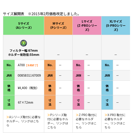
サイズ展開表 ※2015年2月価格改定しました。
Lサイズ
XLサイズ
Sサイズ
Mサイズ
(Z-PROシリー
(X-PROシリー
（Aシリーズ）
（Pシリーズ）
ズ)
ズ)
フィルター幅:67mm
ホルダー有効径:55mm
－
－
－
No.
A700
No.
－
No.
－
No.
－
【生産終了】
JAN
0085831167009
JAN
－
JAN
－
JAN
－
価
価
価
価
¥4,400（税別）
－
－
－
格
格
格
格
寸
寸
寸
寸
67×72mm
－
－
－
法
法
法
法
≫
Pシリーズ取
≫
Z-PRO 取付に
≫
X-PRO 取付に
≫
Aシリーズ取付に必要な
付に必要なホル
必要なホルダ
必要なホルダ
ホルダー、リングはこち
ダー、リングは
ー、リングはこ
ー、リングはこ
ら
こちら
ちら
ちら