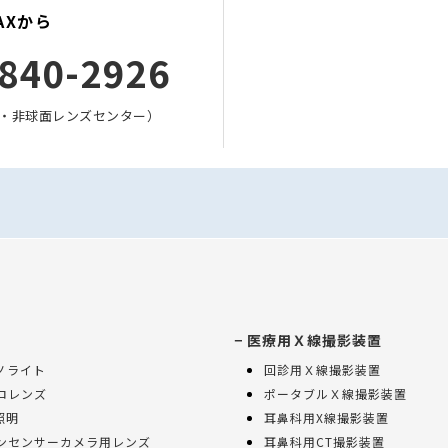
AXから
840-2926
・非球面レンズセンター）
医療用Ｘ線撮影装置
ノライト
回診用Ｘ線撮影装置
ロレンズ
ポータブルＸ線撮影装置
照明
耳鼻科用X線撮影装置
ンセンサーカメラ用レンズ
耳鼻科用CT撮影装置