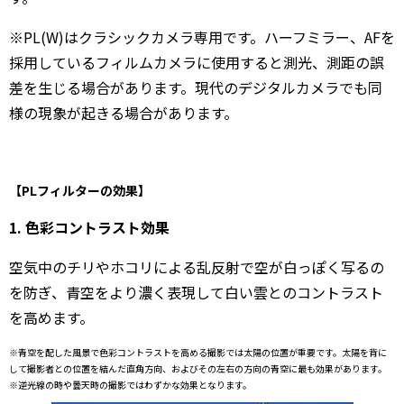
※PL(W)はクラシックカメラ専用です。ハーフミラー、AFを
採用しているフィルムカメラに使用すると測光、測距の誤
差を生じる場合があります。現代のデジタルカメラでも同
様の現象が起きる場合があります。
【PLフィルターの効果】
1. 色彩コントラスト効果
空気中のチリやホコリによる乱反射で空が白っぽく写るの
を防ぎ、青空をより濃く表現して白い雲とのコントラスト
を高めます。
※青空を配した風景で色彩コントラストを高める撮影では太陽の位置が重要です。太陽を背に
して撮影者との位置を結んだ直角方向、およびその左右の方向の青空に最も効果があります。
※逆光線の時や曇天時の撮影ではわずかな効果となります。