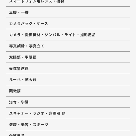
スマートフォン用レンズ・機材
三脚・一脚
カメラバック・ケース
カメラ・撮影機材・ジンバル・ライト・撮影用品
写真額縁・写真立て
双眼鏡・単眼鏡
天体望遠鏡
ルーペ・拡大鏡
顕微鏡
知育・学習
スキャナー・ラジオ・充電器 他
健康・美容・スポーツ
介護用品