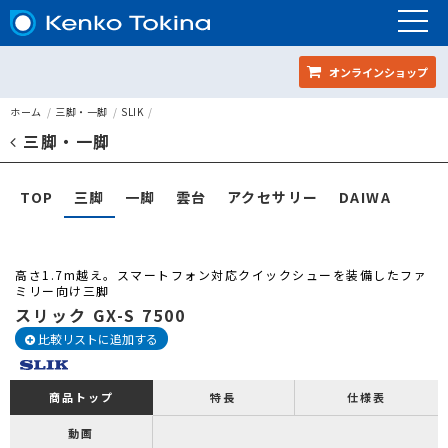
オンラインショップ
スリック GX-S 7500
ホーム
三脚・一脚
SLIK
三脚・一脚
ページメニュー
TOP
三脚
一脚
雲台
アクセサリー
DAIWA
高さ1.7m越え。スマートフォン対応クイックシューを装備したファ
ミリー向け三脚
スリック GX-S 7500
比較リストに追加する
特長
仕様表
商品トップ
動画