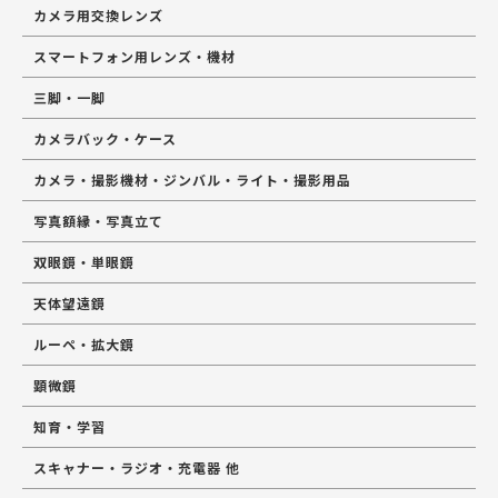
カメラ用交換レンズ
スマートフォン用レンズ・機材
三脚・一脚
カメラバック・ケース
カメラ・撮影機材・ジンバル・ライト・撮影用品
写真額縁・写真立て
双眼鏡・単眼鏡
天体望遠鏡
ルーペ・拡大鏡
顕微鏡
知育・学習
スキャナー・ラジオ・充電器 他