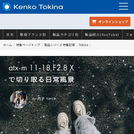
オンラインショップ
天文
取扱ブランド別
製品カテゴリ別
製品紹介(YouTube)
フォ
ホーム
特集ページトップ
製品シリーズ 特集記事
Tokina
atx-m 11-18 F2.8 Xで切り取る日常風景 b