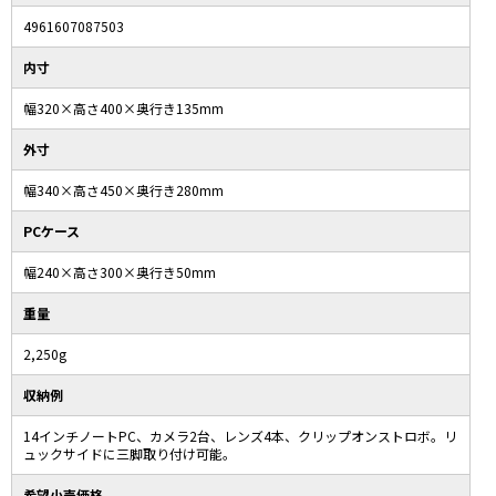
4961607087503
内寸
幅320×高さ400×奥行き135mm
外寸
幅340×高さ450×奥行き280mm
PCケース
幅240×高さ300×奥行き50mm
重量
2,250g
収納例
14インチノートPC、カメラ2台、レンズ4本、クリップオンストロボ。リ
ュックサイドに三脚取り付け可能。
希望小売価格