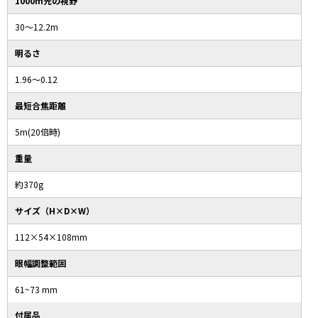
1000m先の視野
30〜12.2m
明るさ
1.96〜0.12
最短合焦距離
5m(20倍時)
重量
約370g
サイズ（H×D×W）
112×54×108mm
眼幅調整範囲
61~73 mm
付属品