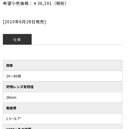
希望小売価格：￥36,191（税別）
[2010年6月28日発売]
仕様
倍率
20〜80倍
対物レンズ有効径
28mm
実視界
1.5〜0.7°