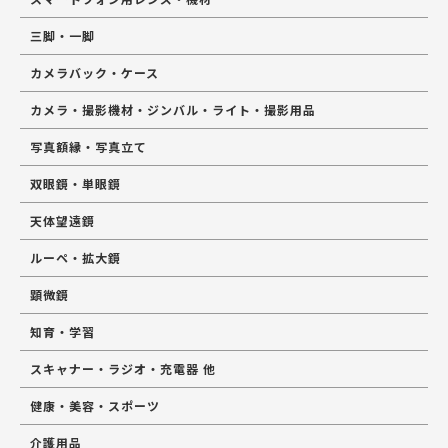
三脚・一脚
カメラバック・ケース
カメラ・撮影機材・ジンバル・ライト・撮影用品
写真額縁・写真立て
双眼鏡・単眼鏡
天体望遠鏡
ルーペ・拡大鏡
顕微鏡
知育・学習
スキャナー・ラジオ・充電器 他
健康・美容・スポーツ
介護用品