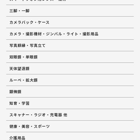
三脚・一脚
カメラバック・ケース
カメラ・撮影機材・ジンバル・ライト・撮影用品
写真額縁・写真立て
双眼鏡・単眼鏡
天体望遠鏡
ルーペ・拡大鏡
顕微鏡
知育・学習
スキャナー・ラジオ・充電器 他
健康・美容・スポーツ
介護用品