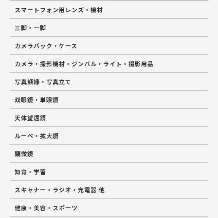
スマートフォン用レンズ・機材
三脚・一脚
カメラバック・ケース
カメラ・撮影機材・ジンバル・ライト・撮影用品
写真額縁・写真立て
双眼鏡・単眼鏡
天体望遠鏡
ルーペ・拡大鏡
顕微鏡
知育・学習
スキャナー・ラジオ・充電器 他
健康・美容・スポーツ