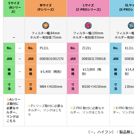
Sサイズ
Mサイズ
Lサイズ
XLサイ
（Aシリー
（Pシリーズ）
(Z-PROシリーズ)
(X-PROシリ
ズ）
フィルター幅:84mm
フィルター幅:100mm
フィルター幅:1
－
ホルダー有効径:75mm
ホルダー有効径:93mm
ホルダー有効径:
No.
－
No.
P121L
No.
Z121L
No.
X121L
JAN
－
JAN
0085831001570
JAN
0085831709018
JAN
008583
価
価
価
￥13,800（税
価
￥14,4
－
￥5,400（税別）
格
格
格
別）
格
別）
寸
寸
寸
寸
－
W84×H100mm
W100×H150mm
130mm
法
法
法
法
≫
Aシリー
ズ取付に
≫
Pシリーズ取付に必要な
必要なホ
≫
Z-PRO 取付に必要なホ
≫
X-PRO 取付
ホルダー、リングはこち
ルダー、
ルダー、リングはこちら
ダー、リングは
ら
リングは
こちら
（－，ハイフン）：製品無し