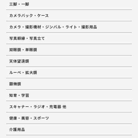
三脚・一脚
カメラバック・ケース
カメラ・撮影機材・ジンバル・ライト・撮影用品
写真額縁・写真立て
双眼鏡・単眼鏡
天体望遠鏡
ルーペ・拡大鏡
顕微鏡
知育・学習
スキャナー・ラジオ・充電器 他
健康・美容・スポーツ
介護用品