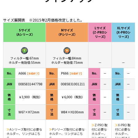
サイズ展開表 ※2015年2月価格改定しました。
Lサイズ
XLサイズ
Sサイズ
Mサイズ
(Z-PROシ
(X-PROシ
（Aシリーズ）
（Pシリーズ）
リーズ)
リーズ)
フィルター幅:67mm
フィルター幅:84mm
ホルダー有効径:55mm
ホルダー有効径:75mm
－
－
No.
A666
No.
P666
No.
－
No.
－
【生産終了】
【生産終了】
JAN
0085831447798
JAN
0085831001211
JAN
－
JAN
－
価
価
価
価
￥3,900（税別）
￥6,000（税別）
－
－
格
格
格
格
寸
寸
寸
寸
W67×H72mm
W84×H100mm
－
－
法
法
法
法
≫
Z-PRO 取
≫
X-PRO 取
≫
Aシリーズ取付に必要な
≫
Pシリーズ取付に必要な
付に必要な
付に必要な
ホルダー、リングはこち
ホルダー、リングはこち
ホルダー、
ホルダー、
ら
ら
リングはこ
リングはこ