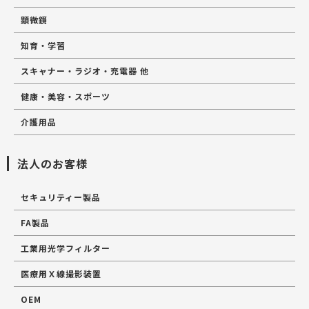
顕微鏡
知育・学習
スキャナー・ラジオ・充電器 他
健康・美容・スポーツ
介護用品
法人のお客様
セキュリティー製品
FA製品
工業用光学フィルター
医療用Ｘ線撮影装置
OEM