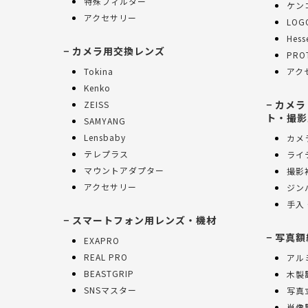
特殊フィルター
ケンコ
アクセサリー
LOG
Hes
カメラ用交換レンズ
PRO
Tokina
アク
Kenko
カメラ
ZEISS
ト・撮影
SAMYANG
Lensbaby
カメ
テレプラス
ライ
マウントアダプター
撮影
アクセサリー
ジン
手入
スマートフォン用レンズ・機材
写真額
EXAPRO
REAL PRO
アル
BEASTGRIP
木製
SNSマスター
写真
肖像