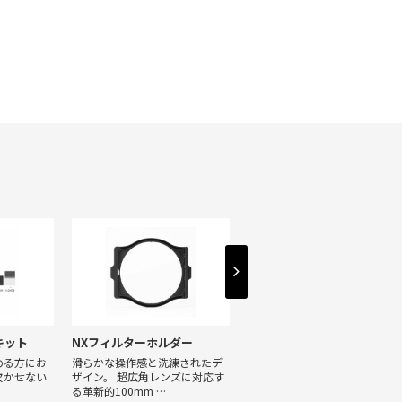
キット
NXフィルターホルダー
NX C-PL
める方にお
滑らかな操作感と洗練されたデ
高透過かつスリムなNX専用PL
欠かせない
ザイン。 超広角レンズに対応す
ィルター。
る革新的100mm …