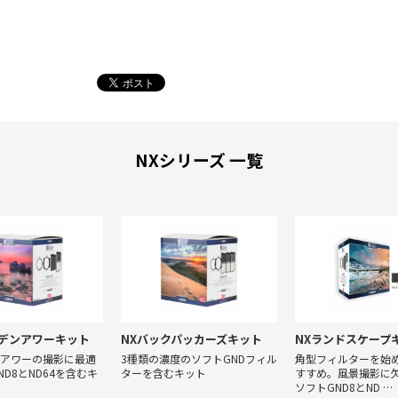
NXシリーズ 一覧
ルデンアワーキット
NXバックパッカーズキット
NXランドスケープ
アワーの撮影に最適
3種類の濃度のソフトGNDフィル
角型フィルターを始
D8とND64を含むキ
ターを含むキット
すすめ。風景撮影に
ソフトGND8とND …