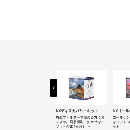
NXプロキット
NXディスカバリーキット
NXゴー
写真家に必要なフィルターを1つ
角型フィルターを始める方にお
ゴールデン
にまとめたGND3種とND3種を含
すすめ。風景撮影に欠かせない
なソフトGN
むキット。
ソフトGND8を含む …
ット