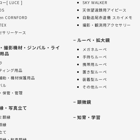
ー[ LUCE ]
SKY WALKER
OS
天体望遠鏡用アイピース
sen CORNFORD
自動追尾赤道儀 スカイメモ
TEX
撮影・観測用アクセサリー
セサリーケース
ルーペ・拡大鏡
・撮影機材・ジンバル・ライ
メガネルーペ
用品
手持ちルーペ
ラ
携帯用ルーペ
ティング用品
置き型ルーペ
補助・機材保護用品
装着型ルーペ
バル
その他ルーペ
・保管・管理
顕微鏡
縁・写真立て
知育・学習
ミ額縁
額縁
立て
額縁・慰霊額縁