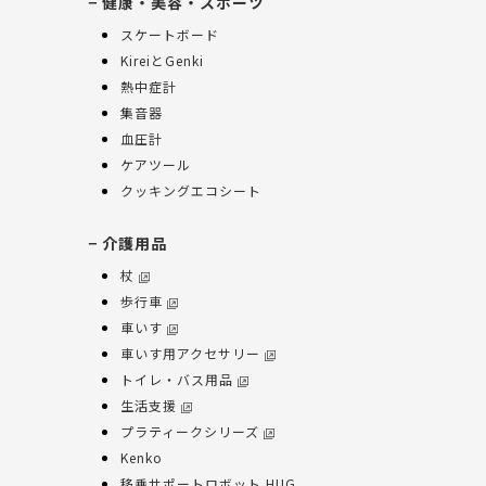
健康・美容・スポーツ
スケートボード
KireiとGenki
熱中症計
集音器
血圧計
ケアツール
クッキングエコシート
介護用品
杖
歩行車
車いす
車いす用アクセサリー
トイレ・バス用品
生活支援
プラティークシリーズ
Kenko
移乗サポートロボット HUG