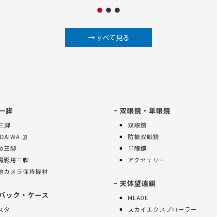
→ すべて見る
一脚
双眼鏡・単眼鏡
K三脚
双眼鏡
 DAIWA
防振双眼鏡
ko三脚
単眼鏡
撮影用三脚
アクセサリー
他カメラ保持機材
天体望遠鏡
バック・ケース
MEADE
スタ
スカイエクスプローラー