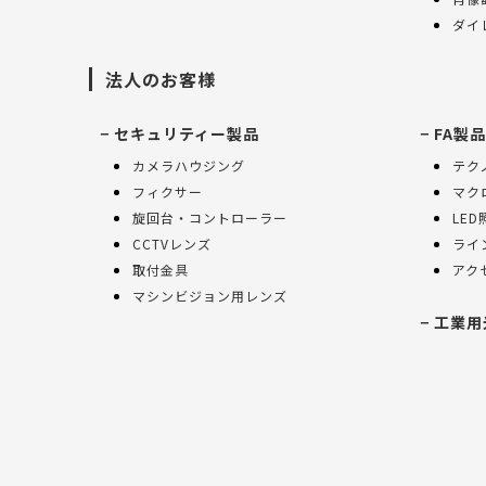
ダイ
法人のお客様
セキュリティー製品
FA製品
カメラハウジング
テク
フィクサー
マク
旋回台・コントローラー
LED
CCTVレンズ
ライ
取付金具
アク
マシンビジョン用レンズ
工業用