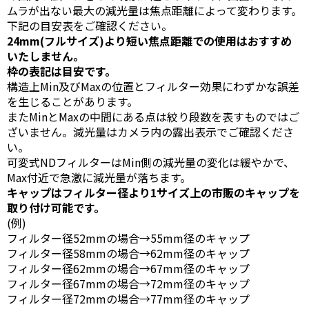
ムラが出ない最大の減光量は焦点距離によって変わります。
下記の目安表をご確認ください。
24mm(フルサイズ)より短い焦点距離での使用はおすすめ
いたしません。
枠の表記は目安です。
構造上Min及びMaxの位置とフィルター効果にわずかな誤差
を生じることがあります。
またMinとMaxの中間にある点は絞り段数を表すものではご
ざいません。減光量はカメラ内の露出表示でご確認くださ
い。
可変式NDフィルターはMin側の減光量の変化は緩やかで、
Max付近で急激に減光量が落ちます。
キャップはフィルター径より1サイズ上の市販のキャップを
取り付け可能です。
(例)
フィルター径52mmの場合→55mm径のキャップ
フィルター径58mmの場合→62mm径のキャップ
フィルター径62mmの場合→67mm径のキャップ
フィルター径67mmの場合→72mm径のキャップ
フィルター径72mmの場合→77mm径のキャップ