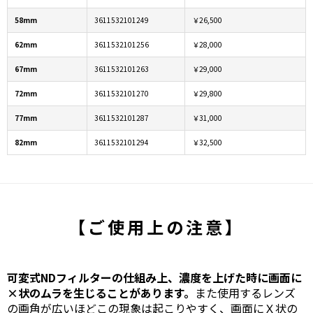
58mm
3611532101249
￥26,500
62mm
3611532101256
￥28,000
67mm
3611532101263
￥29,000
72mm
3611532101270
￥29,800
77mm
3611532101287
￥31,000
82mm
3611532101294
￥32,500
【ご使用上の注意】
可変式NDフィルターの仕組み上、濃度を上げた時に画面に
×状のムラを生じることがあります。
また使用するレンズ
の画角が広いほどこの現象は起こりやすく、画面にＸ状の