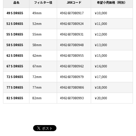
品名
フィルター径
JANコード
希望小売価格（税別）
49 S DR655
49mm
4961607080917
￥10,000
52 S DR655
52mm
4961607080924
￥11,000
55 S DR655
55mm
4961607080931
￥12,000
58 S DR655
58mm
4961607080948
￥13,000
62 S DR655
62mm
4961607080955
￥15,000
67 S DR655
67mm
4961607080962
￥16,000
72 S DR655
72mm
4961607080979
￥17,000
77 S DR655
77mm
4961607080986
￥18,000
82 S DR655
82mm
4961607080993
￥20,000