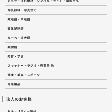
カメラ・撮影機材・ジンバル・ライト・撮影用品
写真額縁・写真立て
双眼鏡・単眼鏡
天体望遠鏡
ルーペ・拡大鏡
顕微鏡
知育・学習
スキャナー・ラジオ・充電器 他
健康・美容・スポーツ
介護用品
法人のお客様
セキュリティー製品