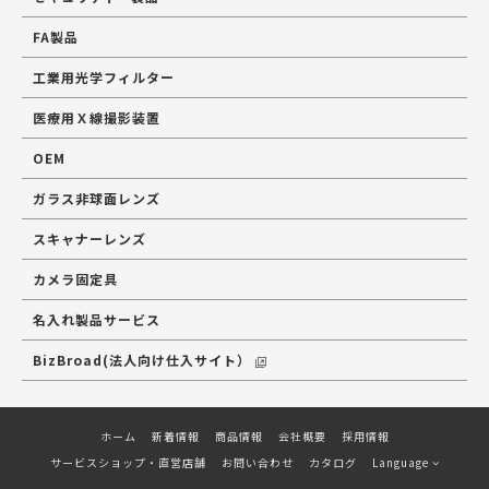
FA製品
工業用光学フィルター
医療用Ｘ線撮影装置
OEM
ガラス非球面レンズ
スキャナーレンズ
カメラ固定具
名入れ製品サービス
BizBroad(法人向け仕入サイト）
ホーム
新着情報
商品情報
会社概要
採用情報
サービスショップ・直営店舗
お問い合わせ
カタログ
Language