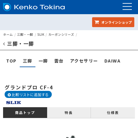
オンラインショップ
グランドプロ CF-4
ホーム
三脚・一脚
SLIK
カーボンシリーズ
三脚・一脚
ページメニュー
TOP
三脚
一脚
雲台
アクセサリー
DAIWA
グランドプロ CF-4
比較リストに追加する
特長
仕様表
商品トップ