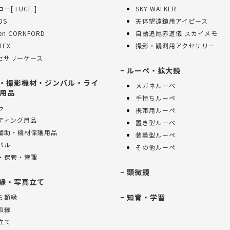
ー[ LUCE ]
SKY WALKER
OS
天体望遠鏡用アイピース
sen CORNFORD
自動追尾赤道儀 スカイメモ
TEX
撮影・観測用アクセサリー
セサリーケース
ルーペ・拡大鏡
・撮影機材・ジンバル・ライ
メガネルーペ
用品
手持ちルーペ
ラ
携帯用ルーペ
ティング用品
置き型ルーペ
補助・機材保護用品
装着型ルーペ
バル
その他ルーペ
・保管・管理
顕微鏡
縁・写真立て
知育・学習
ミ額縁
額縁
立て