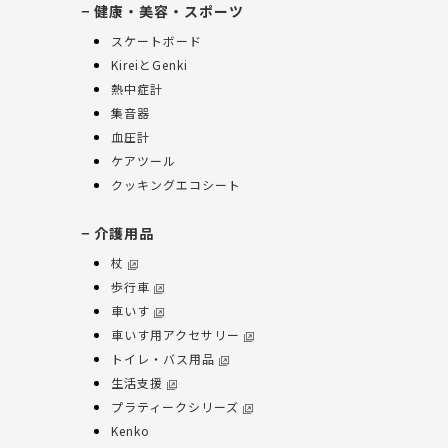
健康・美容・スポーツ
スケートボード
KireiとGenki
熱中症計
集音器
血圧計
ケアツール
クッキングエコシート
介護用品
杖
歩行車
車いす
車いす用アクセサリー
トイレ・バス用品
生活支援
プラティークシリーズ
Kenko