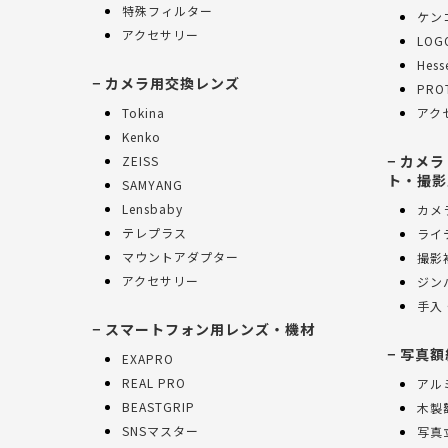
特殊フィルター
ケンコ
アクセサリー
LOG
Hes
カメラ用交換レンズ
PRO
Tokina
アク
Kenko
カメラ
ZEISS
ト・撮影
SAMYANG
Lensbaby
カメ
テレプラス
ライ
マウントアダプター
撮影
アクセサリー
ジン
手入
スマートフォン用レンズ・機材
写真額
EXAPRO
REAL PRO
アル
BEASTGRIP
木製
SNSマスター
写真