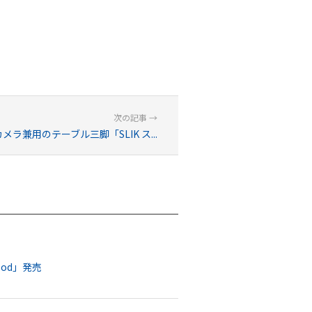
メラ兼用のテーブル三脚「SLIK ス...
pod」発売