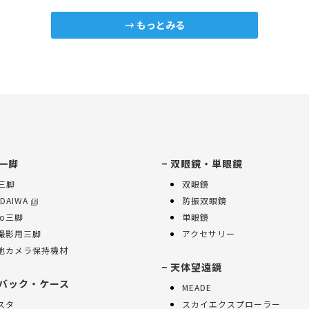
もっとみる
一脚
双眼鏡・単眼鏡
K三脚
双眼鏡
 DAIWA
防振双眼鏡
ko三脚
単眼鏡
撮影用三脚
アクセサリー
他カメラ保持機材
天体望遠鏡
バック・ケース
MEADE
スタ
スカイエクスプローラー