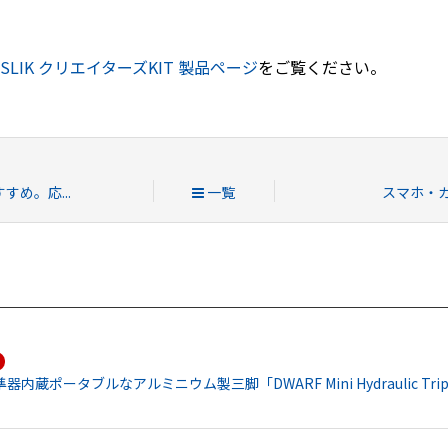
SLIK クリエイターズKIT 製品ページ
をご覧ください。
め。応...
一覧
スマホ・カ
蔵ポータブルなアルミニウム製三脚「DWARF Mini Hydraulic Tri