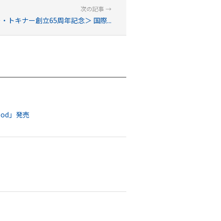
・トキナー創立65周年記念＞ 国際...
pod」発売