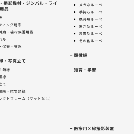
・撮影機材・ジンバル・ライ
メガネルーペ
用品
手持ちルーペ
ラ
携帯用ルーペ
ティング用品
置き型ルーペ
補助・機材保護用品
装着型ルーペ
バル
その他ルーペ
・保管・管理
顕微鏡
縁・写真立て
知育・学習
ミ額縁
額縁
立て
額縁・慰霊額縁
レクトフレーム（マットなし）
医療用Ｘ線撮影装置