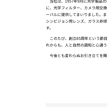
当社は、
1957
年
9
月に光学製品の
に、光学フィルター、カメラ用交換
ーバルに提供してまいりました。ま
シンビジョン用レンズ、ガラス非球
す。
このたび、創立
65
周年という節
れからも、人と自然の調和と心通う
今後とも変わらぬお引き立てを賜