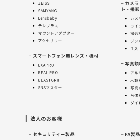
カメラ
ZEISS
ト・撮影
SAMYANG
Lensbaby
カメ
テレプラス
ライ
マウントアダプター
撮影
アクセサリー
ジン
手入
スマートフォン用レンズ・機材
写真額
EXAPRO
REAL PRO
アル
BEASTGRIP
木製
SNSマスター
写真
肖像
ダイ
法人のお客様
セキュリティー製品
FA製品