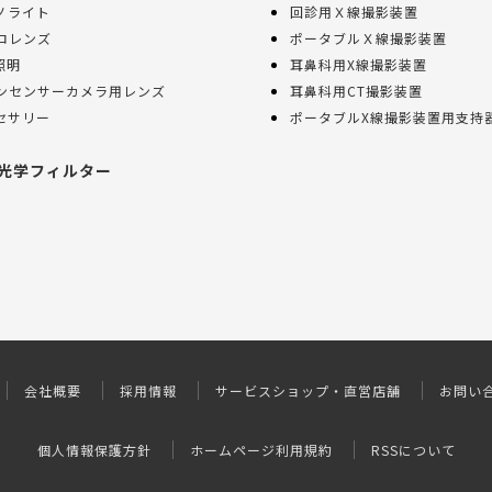
ノライト
回診用Ｘ線撮影装置
ロレンズ
ポータブルＸ線撮影装置
照明
耳鼻科用X線撮影装置
ンセンサーカメラ用レンズ
耳鼻科用CT撮影装置
セサリー
ポータブルX線撮影装置用支持
光学フィルター
会社概要
採用情報
サービスショップ・直営店舗
お問い
個人情報保護方針
ホームページ利用規約
RSSについて