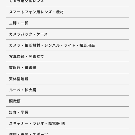
カメラ用交換レンズ
スマートフォン用レンズ・機材
三脚・一脚
カメラバック・ケース
カメラ・撮影機材・ジンバル・ライト・撮影用品
写真額縁・写真立て
双眼鏡・単眼鏡
天体望遠鏡
ルーペ・拡大鏡
顕微鏡
知育・学習
スキャナー・ラジオ・充電器 他
健康・美容・スポーツ