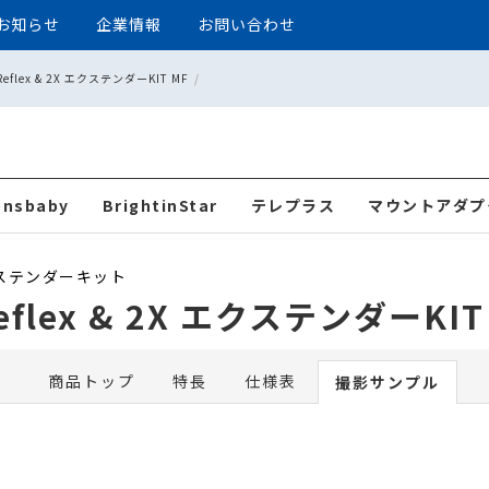
お知らせ
企業情報
お問い合わせ
Reflex & 2X エクステンダーKIT MF
2X エクステンダーKIT MF
ensbaby
BrightinStar
テレプラス
マウントアダプ
ステンダーキット
Reflex & 2X エクステンダーKIT
商品トップ
特長
仕様表
撮影サンプル