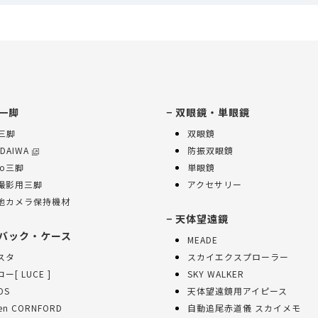
一脚
双眼鏡・単眼鏡
K三脚
双眼鏡
 DAIWA
防振双眼鏡
ko三脚
単眼鏡
撮影用三脚
アクセサリー
他カメラ保持機材
天体望遠鏡
バック・ケース
MEADE
スタ
スカイエクスプローラー
ー[ LUCE ]
SKY WALKER
OS
天体望遠鏡用アイピース
sen CORNFORD
自動追尾赤道儀 スカイメモ