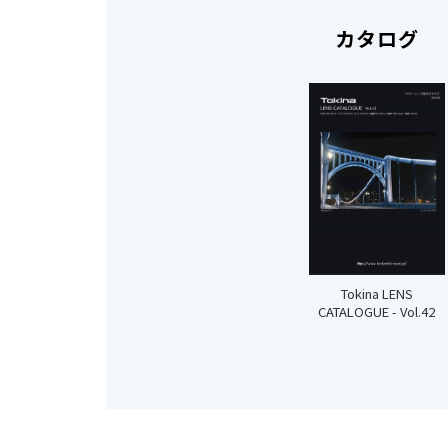
カタログ
Tokina LENS
CATALOGUE - Vol.42