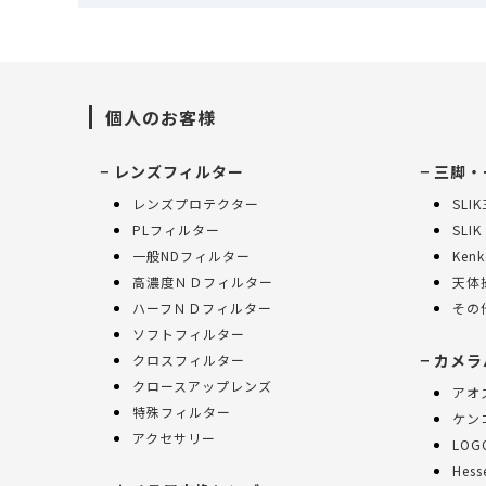
個人のお客様
レンズフィルター
三脚・
レンズプロテクター
SLI
PLフィルター
SLIK
一般NDフィルター
Ken
高濃度ＮＤフィルター
天体
ハーフＮＤフィルター
その
ソフトフィルター
カメラ
クロスフィルター
クロースアップレンズ
アオ
特殊フィルター
ケンコ
アクセサリー
LOG
Hes