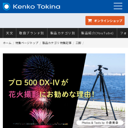
オンラインショップ
天文
取扱ブランド別
製品カテゴリ別
製品紹介(YouTube)
フォ
ホーム
特集ページトップ
製品カテゴリ 特集記事
三脚
プロ 500 DX-IVが花火撮影にお勧めな理