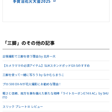
手賀沼花火大会2025
「三脚」のその他の記事
出張撮影で三脚を使う理由 by 北井一大
【カメラママの必須アイテム】SLIKスタンドポッドGX-Sのすすめ
三脚を使って一緒に写ろう by なかむらまりこ
プロ 500 DX-IVが花火撮影にお勧めな理由！
軽さと信頼、両方を兼ね備えた新たな相棒「ライトカーボンE74 II AC」by SHU
ITO
スリック プレートⅢ レビュー