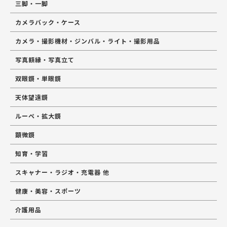
三脚・一脚
カメラバック・ケース
カメラ・撮影機材・ジンバル・ライト・撮影用品
写真額縁・写真立て
双眼鏡・単眼鏡
天体望遠鏡
ルーペ・拡大鏡
顕微鏡
知育・学習
スキャナー・ラジオ・充電器 他
健康・美容・スポーツ
介護用品